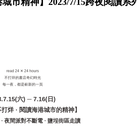
城市精神】2023/7/15跨夜閱讀系
read 24 ✕ 24 hours
不打烊的書店奇幻時光
每一夜，都是嶄新的一頁
3.7.15(六) ─ 7.16(日)
打烊 ∙ 閱讀海港城市的精神】
∙ 夜間派對不斷電 ∙ 鹽埕街區走讀