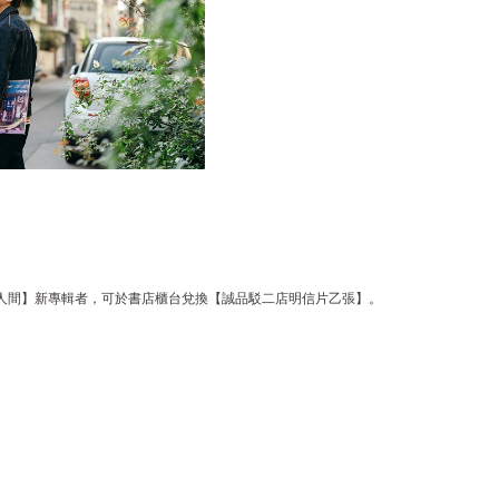
 · 河 · 人間】新專輯者，可於書店櫃台兌換【誠品駁二店明信片乙張】。