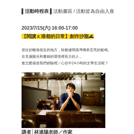
▌活動時程表 ▌
活動書區 / 活動皆為自由入座
2023/7/15(六) 16:00-17:00
【閱讀 x 港都的日常】
創作沙龍
🌊
居住於離海很近的地方，聆聽遼闊港灣傳來宏亮的船鳴。
在充滿陽光和書籍的環境裡長大的人，
會怎麼描述我們經驗裡／心目中24小時的文學生活呢？
講者│林達陽老師／作家​