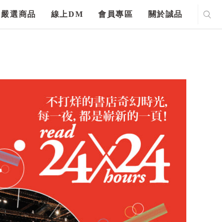
嚴選商品
線上DM
會員專區
關於誠品