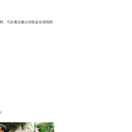
】專輯，可於書店櫃台領取簽名號碼牌。
？