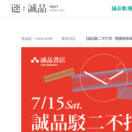
誠品動
迷誠品｜meet eslite
最新消息
【誠品駁二不打烊 ∙ 閱讀海港城