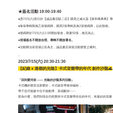
★
簽名活動 19:00-19:40
●憑7/15(六)當日於【誠品書店駁二店】購買之滅火器【家和萬事興
●
每張專輯限換乙張號碼牌，購買2張專輯及換2張號碼牌，以此類推。
●
號碼牌於7/15(六)11:00開始發放，限量50張，換完為止。
●
現
場
簽名不開放合照、
專輯不開放署名
。
●
活動辦法依現場公告為主，誠品書店保留活動變更之權利。
-
2023/7/15(六) 20:30-21:30
【紀錄 x 港都的光陰】卡式音樂帶的年代​
創作沙龍🌊
「回到愛河前 —— 光陰的沙龍系列活動」
卡式機的聲音沒那麼好；卡式錄音帶會掉磁粉，
帶子也可能被卡住不能動彈，甚或斷掉⋯⋯
那為什麼，我們到現在仍然覺得卡式音樂帶存在的年代，有最好的音樂