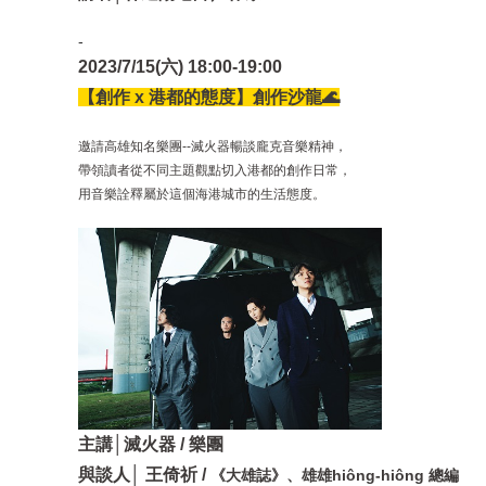
-
2023/7/15(六) 18:00-19:00
【創作 x 港都的態度】創作沙龍🌊
邀請高雄知名樂團--滅火器暢談龐克音樂精神，
帶領讀者從不同主題觀點切入港都的創作日常，
用音樂詮釋屬於這個海港城市的生活態度。
主講│滅火器 / 樂團
與談人│ 王倚祈 /
《大雄誌》、雄雄hiông-hiông 總編