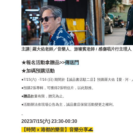
主講│羅大佑老師／音樂人、游璨賓老師 / 感傷唱片行主理人
★報名活動拿贈品>>
傳送門
★加碼
預購活動
●
7/15(六) -7/16 (日) 期間於【誠品書店駁二店】預購羅大佑【愛
●
預購2張專輯，可獲得2張明信片，以此類推。
●贈品
數量有限，贈完為止。
●
活動辦法依現場公告為主，誠品書店保留活動變更之權利。
-
2023/7/15(六) 23:30-00:30
【時間 x 港都的樂音】音樂分享🌊