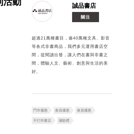
列活動
誠品書店
關注
超過21萬種書目，逾40萬種文具、影音
等各式非書商品，我們多元運用書店空
間，從閱讀出發，讓人們在書與非書之
間，體驗人文、藝術、創意與生活的美
好。
門市優惠
會員優惠
會員優惠
不打烊書店
滿額禮