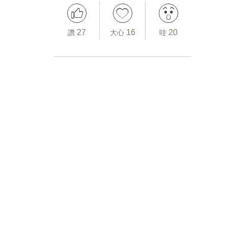
27
16
20
讚
大心
哇