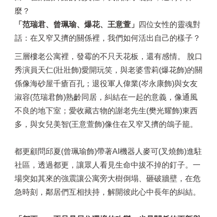
麼？
「范瑞君、曾珮瑜、爆花、王意萱」
四位女性的靈魂對
話：在又窄又擠的關係裡，我們如何活出自己的樣子？
三層樓老公寓裡，發霉的不只天花板，還有感情。 脫口
秀演員天仁(壯壯飾)愛開玩笑，與老婆雪莉(爆花飾)的關
係像海砂屋千瘡百孔；退役軍人偉業(岑永康飾)與女友
淑容(范瑞君飾)熟齡同居，糾結在一起的意義，像通風
不良的地下室；愛收藏古物的謝老先生(樊光耀飾)東西
多，與女兒美智(王意萱飾)像住在又窄又擠的鴿子籠。
都更顧問邱夏(曾珮瑜飾)帶著AI機器人麥可(叉燒飾)進駐
社區，透過都更，讓眾人看見生命中拔不掉的釘子。一
場突如其來的強震讓公寓旁大樹倒塌、砸破牆壁，在危
急時刻，鄰居們互相扶持，解開彼此心中長年的糾結。