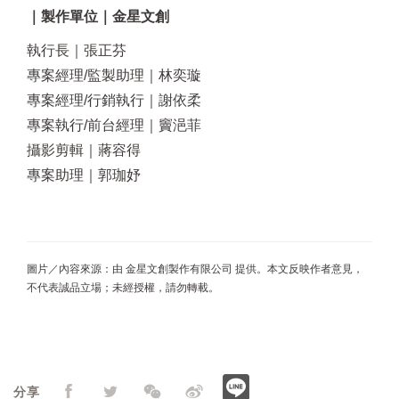
｜製作單位｜金星文創
執行長｜張正芬
專案經理/監製助理｜林奕璇
專案經理/行銷執行｜謝依柔
專案執行/前台經理｜竇浥菲
攝影剪輯｜蔣容得
專案助理｜郭珈妤
圖片／內容來源：由 金星文創製作有限公司 提供。本⽂反映作者意⾒，
不代表誠品⽴場；未經授權，請勿轉載。
分享