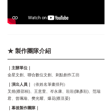
★ 製作團隊介紹
｜主辦單位｜
金星文創、聯合數位文創、刺點創作工坊
｜演出人員｜
（依姓名筆畫排列）
叉燒(蔡邵桓)、王意萱、岑永康、壯壯(陳彥壯)、范瑞
君、曾珮瑜、樊光耀、爆花(蔡亘晏)
｜幕後製作團隊｜