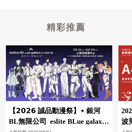
精彩推薦
【𝟮𝟬𝟮𝟲 誠品動漫祭】⋆ 銀河
2
BL無限公司 eslite BLue galaxy
波