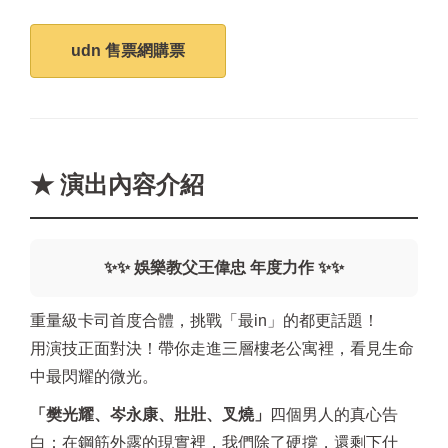
udn 售票網購票
★ 演出內容介紹
✨✨ 娛樂教父王偉忠 年度力作 ✨✨
重量級卡司首度合體，挑戰「最in」的都更話題！
用演技正面對決！帶你走進三層樓老公寓裡，看見生命
中最閃耀的微光。
「樊光耀、岑永康、壯壯、叉燒」
四個男人的真心告
白：在鋼筋外露的現實裡，我們除了硬撐，還剩下什