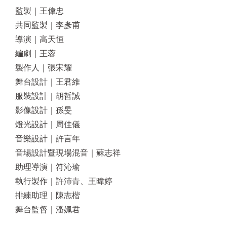
監製｜王偉忠
共同監製｜李彥甫
導演｜高天恒
編劇｜王蓉
製作人｜張宋耀
舞台設計｜王君維
服裝設計｜胡哲誠
影像設計｜孫旻
燈光設計｜周佳儀
音樂設計｜許言年
音場設計暨現場混音｜蘇志祥
助理導演｜符沁瑜
執行製作｜許沛青、王暐婷
排練助理｜陳志楷
舞台監督｜潘姵君