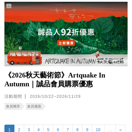
《2026秋天藝術節》Artquake In
Autumn｜誠品會員購票優惠
活動期間
2026/10/22~2026/11/29
會員獨享
會員優惠
1
2
3
4
5
6
7
8
9
10
…
»