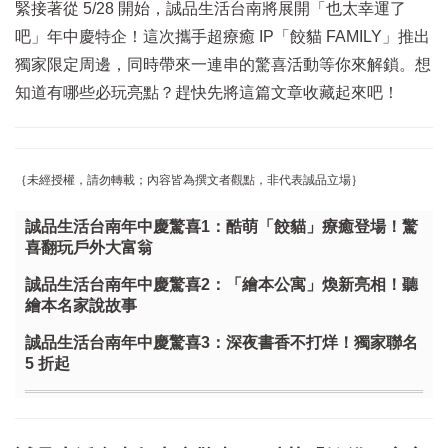
緊接著從 5/28 開始，誠品生活台南將展開「也太幸運了
吧」年中慶特企！這次攜手超療癒 IP「餃貓 FAMILY」推出
獨家限定周邊，同時帶來一連串的驚喜活動等你來解鎖。想
知道有哪些必玩亮點？趕快先將這篇文章收藏起來吧！
｛未經授權，請勿轉載；內容皆為撰文者觀點，非代表誠品立場｝
誠品生活台南年中慶驚喜1：酷萌「餃貓」療癒登場！驚
喜翻玩戶外大富翁
誠品生活台南年中慶驚喜2：「繪本公寓」煥新亮相！聽
繪本名家說故事
誠品生活台南年中慶驚喜3：深夜書香不打烊！獨家聯名
5 折起