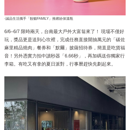
-誠品生活攜手「餃貓FAMILY」推繽紛保溫瓶
6/6–6/7 限時兩天，台南最大戶外大富翁來了！ 現場不僅好
玩，獎品更是送到心坎裡，完成任務直接開抽萬元的「碳佐
麻里精品燒肉」餐券和「默爾」披薩招待券，簡直是吃貨福
音！另外憑實力拍中讀秒器「6.66秒」，再加碼送你獨家行
李箱。有吃又有拿的夏日派對，行事曆趕快先劃起來。