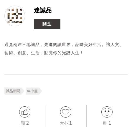
迷誠品
關注
遇見兩岸三地誠品，走進閱讀世界，品味美好生活。讓人文、
藝術、創意、生活，點亮你的光譜人生！
誠品新聞
年中慶
2
1
1
讚
大心
哇