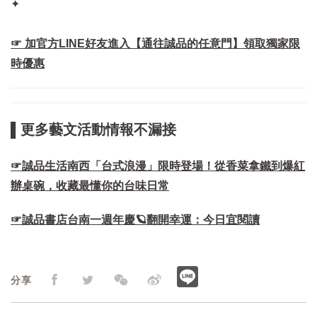
✦
☞ 加官方LINE好友進入【通往誠品的任意門】領取獨家限
時優惠
▌更多藝文活動情報不漏接
☞誠品生活南西「台式浪漫」限時登場！從香菜拿鐵到爆紅
辦桌碗，收藏最懂你的台味日常
☞誠品書店台南一週年慶🪐翻開幸運：今日宜閱讀​
分享