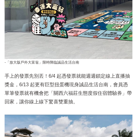
-「放大版戶外大富翁」限時降臨誠品生活台南
手上的發票先別丟！6/4 起憑發票就能週週鎖定線上直播抽
獎金，6/13 起更有巨型扭蛋機現身誠品生活台南，會員憑
單筆發票就有機會把「關西六福莊生態度假住宿體驗券」帶
回家，讓你線上線下驚喜雙重抽。