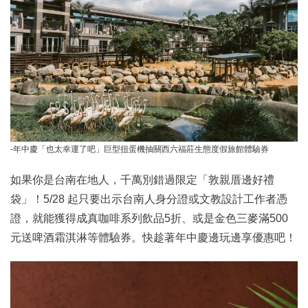
-年中慶「也太幸運了吧」巨型扭蛋機抽關西六福莊生態度假旅館體驗券
如果你是台南在地人，千萬別錯過限定「敦親厝邊好禮
袋」！5/28 起只要出示台南人身分證或文教設計工作者憑
證，就能獲得成真咖啡系列飲品5折、或是金色三麥滿500
元送啤酒霜淇淋等體驗券。快趁著年中慶邊玩邊享優惠吧！