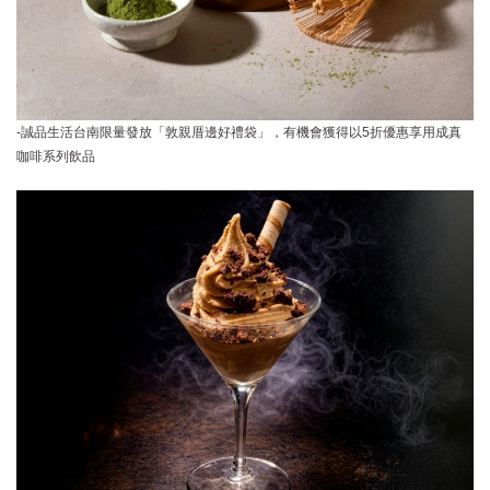
-誠品生活台南限量發放「敦親厝邊好禮袋」，有機會獲得以5折優惠享用成真
咖啡系列飲品