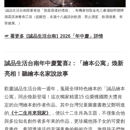
-誠品生活台南限量發放「敦親厝邊好禮袋」，有機會領取金色三麥滿額即贈啤
酒霜淇淋餐券乙張（提醒您，未滿十八歲請勿飲酒．禁止酒駕．飲酒過量、有
害健康。）
☞ 看更多
誠品生活台南
2026「年中慶」詳情
【
】
誠品生活台南年中慶驚喜2：「繪本公寓」煥新
亮相！聽繪本名家說故事
歡慶誠品生活台南一週年，蒐羅全球特色繪本的「誠品繪本
公寓」同步煥新登場！這次獨家精選15 位榮獲國際大獎肯
定的台灣繪本創作者作品。其中台灣兒童圖畫書教父鄭明進
的
《十二生肖來我家》
，便以十二生肖為主題，不僅集合他
與多位知名創作者多年來的作品，更珍藏他孫子女的可愛創
意畫作，希望透過這些充滿童趣的藝術交流，激發孩子們無