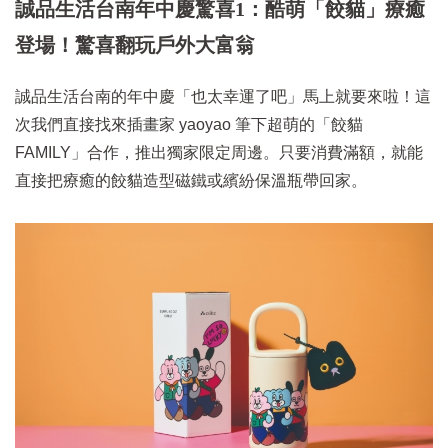
誠品生活台南年中慶驚喜1：酷萌「餃貓」療癒
登場！驚喜翻玩戶外大富翁
誠品生活台南的年中慶「也太幸運了吧」馬上就要來啦！這
次我們直接找來插畫家 yaoyao 筆下超萌的「餃貓
FAMILY」合作，推出獨家限定周邊。只要消費滿額，就能
直接把療癒的餃貓造型磁鐵或繽紛保溫瓶帶回家。