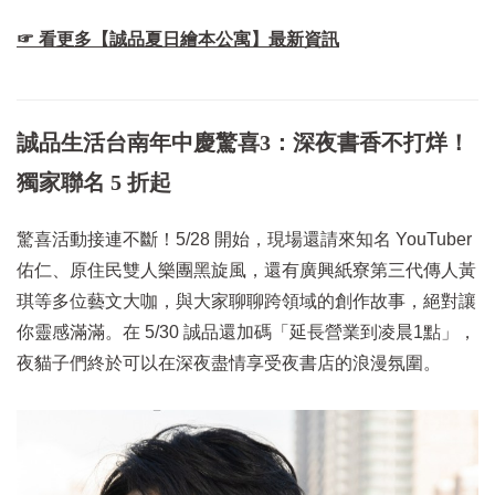
☞ 看更多【誠品夏日繪本公寓】最新資訊
誠品生活台南年中慶驚喜3：深夜書香不打烊！
獨家聯名 5 折起
驚喜活動接連不斷！5/28 開始，現場還請來知名 YouTuber
佑仁、原住民雙人樂團黑旋風，還有廣興紙寮第三代傳人黃
琪等多位藝文大咖，與大家聊聊跨領域的創作故事，絕對讓
你靈感滿滿。在 5/30 誠品還加碼「延長營業到凌晨1點」，
夜貓子們終於可以在深夜盡情享受夜書店的浪漫氛圍。