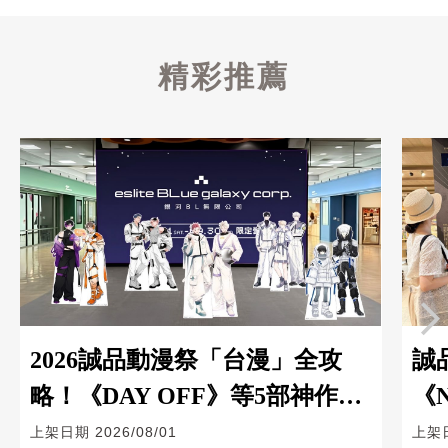
精彩推薦
2026誠品動漫祭「台漫」全攻
誠
略！《DAY OFF》等5部神作推
《
出限定主題門市與限量周邊
Z
上架日期
2026/08/01
上架