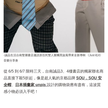
-誠品生活台南雙層書店邀請原住民雙人樂團黑旋風帶來全新專輯 《Just 杜it》
音樂分享會
從 6/5 到 6/7 限時三天，台南誠品3、4樓書店的獨家聯名商
品直接下殺5折起，像是超人氣的京都品牌
SOU．SOU 安
全帽
、
日本插畫家 unpis
設計的購物袋應有盡有，這波質
感小物必須入手吧！