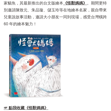
家貓魚，其最新推出的台文版繪本
《怪獸媽媽》
。期間更特
別邀請陳致元、朱品璇、儲玉玲等在地繪本名家，親自帶來
兒童說故事活動，邀請大小朋友一同到現場，感受台灣橫跨
60 年的繪本魅力！
☞ 點我收藏《怪獸媽媽》