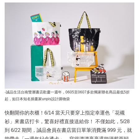
-誠品生活台南雙層書店歡慶一週年，0605至0607多款獨家聯名商品最低5折
起，如日本知名插畫家unpis設計購物袋
快翻開你的衣櫃！6/14 當天只要穿上指定幸運色「花襯
衫」來書店打卡，驚喜好禮直接送給你！ 不僅如此，5/28
到 6/22 期間，誠品會員在書店當日單筆消費滿 999 元，就
能帶走「一週年紀念透卡」，穿得漂漂亮亮還能滿載而歸。