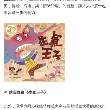
突，傳遞「溝通」與「情緒管理」的智慧，讓大人小孩一起
學習退一步的藝術。
☞ 點我收藏《生氣王子》
此外，現場也同步收錄曾獲義大利波隆那插畫大獎的新銳作