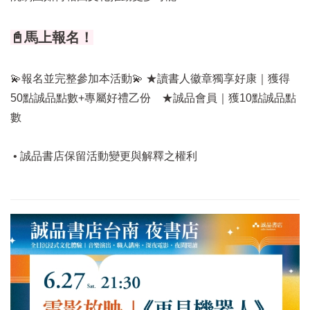
📓馬上報名！
💫報名並完整參加本活動💫 ★讀書人徽章獨享好康｜獲得
50點誠品點數+專屬好禮乙份 ★誠品會員｜獲10點誠品點
數
• 誠品書店保留活動變更與解釋之權利