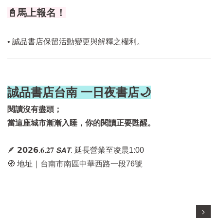
📓馬上報名！
• 誠品書店保留活動變更與解釋之權利。
誠品書店台南 一日夜書店🌙
閱讀沒有盡頭；
當這座城市漸漸入睡，你的閱讀正要甦醒。
🪶 𝟮𝟬𝟮𝟲.𝟔.𝟐𝟕 𝙎𝘼𝙏. 延長營業至凌晨1:00
🧭 地址｜台南市南區中華西路一段76號