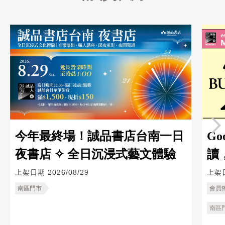
今年最終場！誠品書店台南一日
Go
夜書店 ✧ 全日沉浸式藝文體驗
讀
上架日期
2026/08/29
上架
南區門市
會員
南區