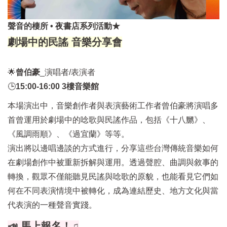
聲音的棲所 • 夜書店系列活動★
劇場中的民謠 音樂分享會
🌟
曾伯豪
_演唱者/表演者
🕒
15:00-16:00 3樓音樂館
本場演出中，音樂創作者與表演藝術工作者曾伯豪將演唱多
首曾運用於劇場中的唸歌與民謠作品，包括《十八嬲》、
《風調雨順》、《過宜蘭》等等。
演出將以邊唱邊談的方式進行，分享這些台灣傳統音樂如何
在劇場創作中被重新拆解與運用。透過聲腔、曲調與敘事的
轉換，觀眾不僅能聽見民謠與唸歌的原貌，也能看見它們如
何在不同表演情境中被轉化，成為連結歷史、地方文化與當
代表演的一種聲音實踐。
📣 馬上報名！♫