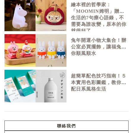
繪本裡的哲學家：
「MOOMIN姆明」贈予
生活的7句療心語錄，不
需要為誰改變，原本的你
就很好了
兔年開運小物大集合！辦
公室必買擺飾，讓福兔幫
你順風順水
超簡單配色技巧指南！５
本實用色彩圖鑑，教你調
配日系風格生活
聯絡我們