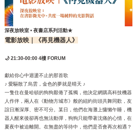
深夜放映室
•
夜書店系列活動​
★
電影放映｜《再見機器人》
🌙 21:30-00:00 4樓 FORUM
獻給你心中迴盪不止的那首歌
♪ 愛驅散了烏雲，金色的夢就是晴天 ♪
一隻住在曼哈頓的狗狗厭倦了孤獨，他決定網購高科技機器
人作伴，兩人在《動物方城市》般的紐約街頭共舞同歡，友
誼日漸深厚、密不可分。某日，他們在海灘上慵懶午睡，機
器人醒來後卻再也無法動彈，狗狗只能帶著沈痛的心情，在
夏夜中被迫離開。在無盡的等待中，他們是否會再次相遇？