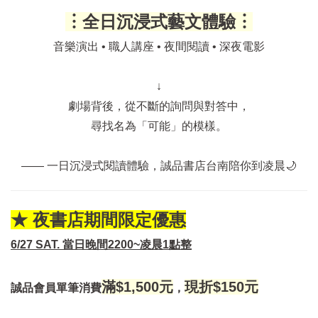
︙全日沉浸式藝文體驗︙
音樂演出 • 職人講座 • 夜間閱讀 • 深夜電影
↓
劇場背後，從不斷的詢問與對答中，
尋找名為「可能」的模樣。
—— 一日沉浸式閱讀體驗，誠品書店台南陪你到凌晨🌙
★ 夜書店期間限定優惠
6/27 SAT. 當日晚間2200~凌晨1點整
滿$1,500元
現折$150元
誠品會員單筆消費
，