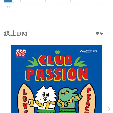
»»
線上DM
更多