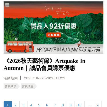
《2026秋天藝術節》Artquake In
Autumn｜誠品會員購票優惠
活動期間
2026/10/22~2026/11/29
會員獨享
會員優惠
1
2
3
4
5
6
7
8
9
10
…
»