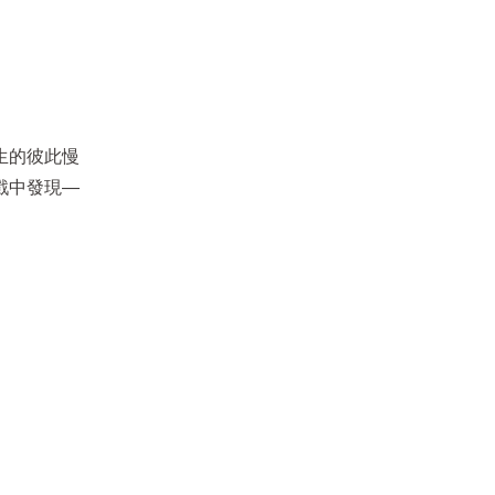
生的彼此慢
戲中發現—