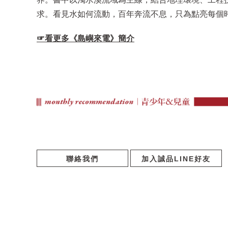
求。看見水如何流動，百年奔流不息，只為點亮每個
☞看更多
《
島嶼來電
》
簡介
聯絡我們
加入誠品LINE好友