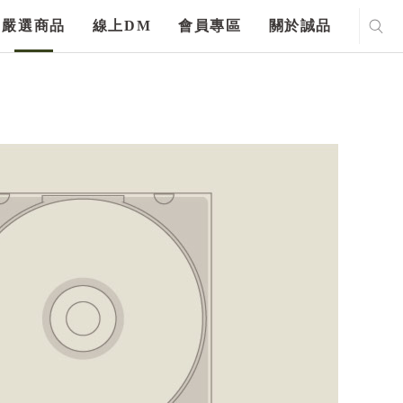
嚴選商品
線上DM
會員專區
關於誠品