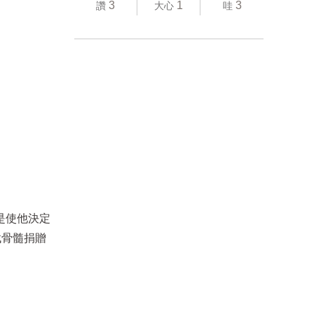
3
1
3
讚
大心
哇
是使他決定
找骨髓捐贈