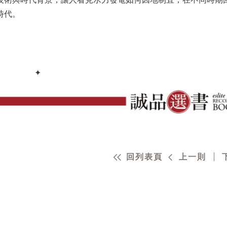
時代。
✦
回列表頁
上一則