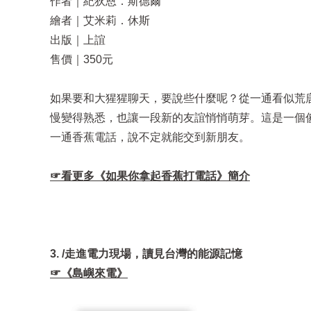
作者｜紀狄恩．斯德爾
繪者｜艾米莉．休斯
出版｜上誼
售價｜350元
如果要和大猩猩聊天，要說些什麼呢？從一通看似荒
慢變得熟悉，也讓一段新的友誼悄悄萌芽。這是一個
一通香蕉電話，說不定就能交到新朋友。
☞看更多
《
如果你拿起香蕉打電話
》
簡介
3. /走進電力現場，讀見台灣的能源記憶
☞《島嶼來電》