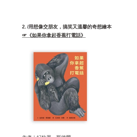
2. /用想像交朋友，搞笑又溫馨的奇想繪本
☞《如果你拿起香蕉打電話》