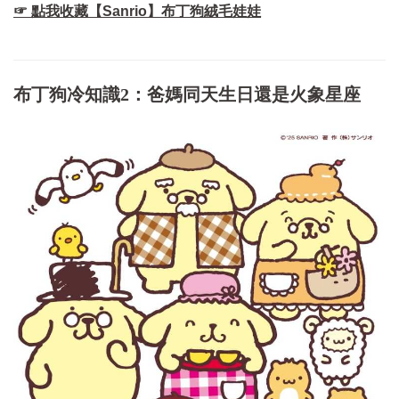
☞ 點我收藏【Sanrio】布丁狗絨毛娃娃
布丁狗冷知識2：爸媽同天生日還是火象星座