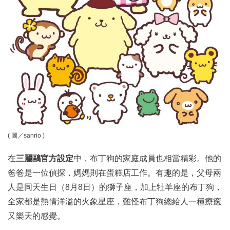
( 圖／
sanrio
)
在
三麗鷗官方設定
中，布丁狗的家庭成員也相當精彩。他的
爸爸是一位偵探，媽媽則在蛋糕店工作。有趣的是，父母兩
人是同天生日（8月8日）的獅子座，加上牡羊座的布丁狗，
全家都是熱情洋溢的火象星座，難怪布丁狗總給人一種療癒
又樂天的感覺。