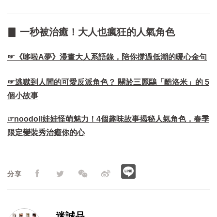
▊ 一秒被治癒！大人也瘋狂的人氣角色
☞《哆啦A夢》漫畫大人系語錄，陪你撐過低潮的暖心金句​
☞逃獄到人間的可愛反派角色？ 關於三麗鷗「酷洛米」的 5
個小故事
☞noodoll娃娃怪萌魅力！4個趣味故事揭秘人氣角色，春季
限定變裝秀治癒你的心
分享
迷誠品