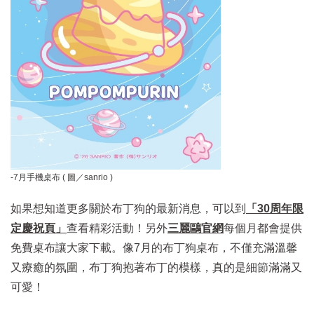
-7月手機桌布 ( 圖／
sanrio
)
如果想知道更多關於布丁狗的最新消息，可以到
「
30周年限
定慶祝頁」
查看精彩活動！另外
三麗鷗官網
每個月都會提供
免費桌布讓大家下載。像7月的布丁狗桌布，不僅充滿溫馨
又療癒的氛圍，布丁狗抱著布丁的模樣，真的是細節滿滿又
可愛！