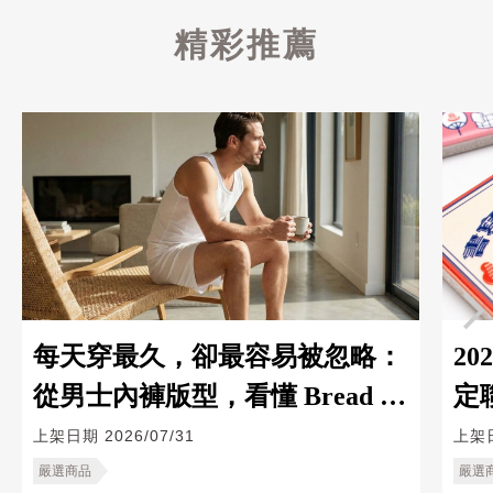
精彩推薦
每天穿最久，卻最容易被忽略：
2
從男士內褲版型，看懂 Bread &
定
Boxers 的基本款哲學
筆
上架日期
2026/07/31
上架
嚴選商品
嚴選