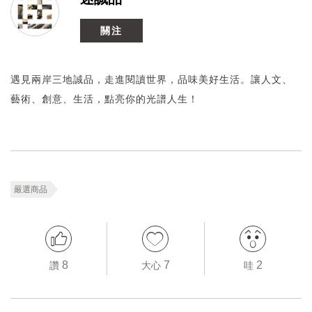
關注
遇見兩岸三地誠品，走進閱讀世界，品味美好生活。讓人文、
藝術、創意、生活，點亮你的光譜人生！
嚴選商品
8
7
2
讚
大心
哇