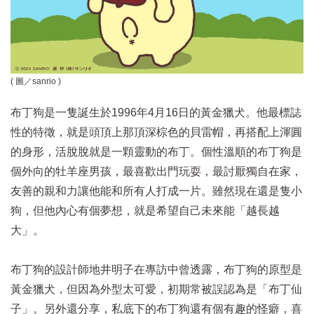
( 圖／
sanrio
)
布丁狗是一隻誕生於1996年4月16日的黃金獵犬。他最標誌
性的特徵，就是頭頂上那頂深棕色
的貝雷帽，再搭配上渾圓
的身形，活脫脫就是一顆靈動的布丁。個性溫順的布丁狗是
個外向的牡羊座男孩，最喜歡出門玩耍，最討厭獨自在家，
友善的親和力讓他能和所有人打成一片。雖然現在還是隻小
狗，但他內心有個夢想，就是希望自己未來能「越長越
大」。
布丁狗的設計師地井明子在專訪中曾透露，布丁狗的原型是
黃金獵犬，但因為外型太可愛，初期常被誤認為是「布丁仙
子」。另外還分享，私底下的布丁狗還有個有趣的怪癖，喜