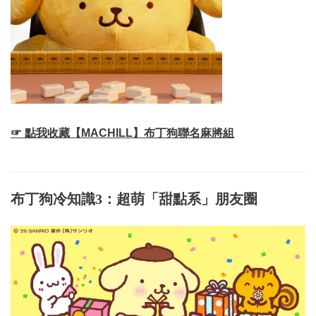
☞ 點我收藏【MACHILL】布丁狗聯名麻將組
布丁狗冷知識3：超萌「甜點系」朋友圈