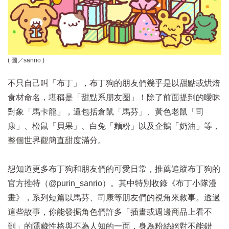
( 圖／
sanrio
)
不只自己叫「布丁」，布丁狗的朋友們幾乎是以甜點或烘焙
食材命名，堪稱是「甜點系朋友圈」！除了前面提到的曖昧
對象「馬卡龍」，還包括倉鼠「馬芬」、黃色老鼠「司
康」、松鼠「貝果」、白兔「麵粉」以及企鵝「奶油」等，
整個世界觀簡直甜度滿分。
想知道更多布丁狗和朋友們的可愛日常，推薦追蹤布丁狗的
官方推特（@purin_sanrio）。其中特別收錄《布丁小隊漫
畫》，系列短篇以馬芬、司康等朋友們的視角來敘事。透過
這些故事，你能發掘角色們許多「插畫或週邊商品上看不
到」的隱藏性格與不為人知的一面，身為粉絲絕對不能錯