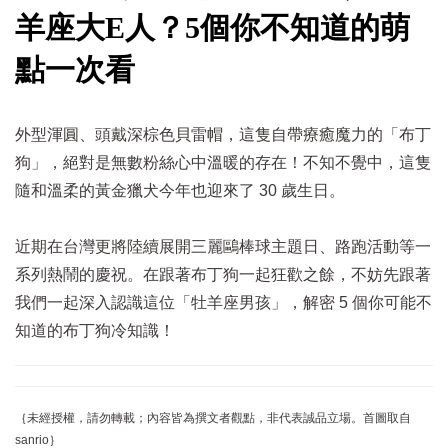
羊座大E人？5個你不知道的萌
點一次看
外型渾圓、頭戴深棕色
貝雷帽，這隻自帶療癒魔力的「布丁
狗」，絕對是無數粉絲心中溫暖的存在！不知不覺中，這隻
隨和溫柔的黃金獵犬今年也迎來了 30 歲生日。
近期在台灣更將陸續展開三麗鷗棒球主題日、路跑活動等一
系列熱鬧的慶祝。在跟著布丁狗一起狂歡之餘，不妨先跟著
我們一起深入認識這位「牡羊座男孩」，解密 5 個你可能不
知道的布丁狗冷知識！
｛未經授權，請勿轉載；內容皆為撰文者觀點，非代表誠品立場。首圖取自
sanrio
｝