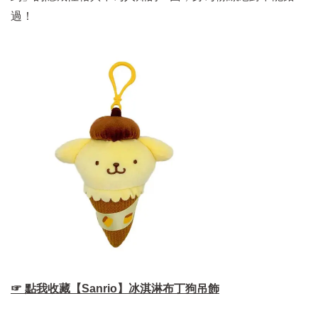
過！
☞ 點我收藏【Sanrio】冰淇淋布丁狗吊飾