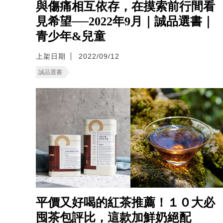
與傷痛相互依存，在摸索前行間看
見希望──2022年9月｜誠品選書｜
青少年&兒童
上架日期
2022/09/12
誠品選書
平價又好喝的紅茶推薦！１０大必
囤茶包評比，這款加鮮奶絕配