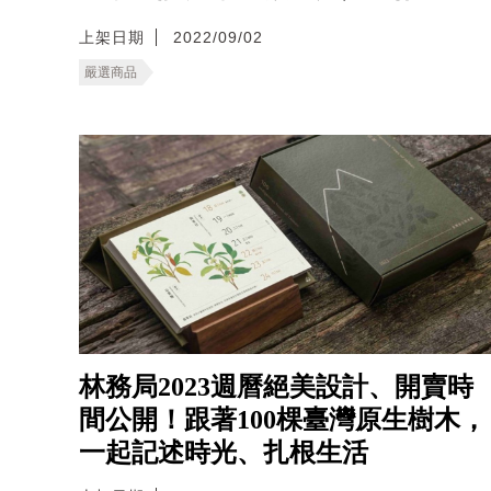
上架日期
2022/09/02
嚴選商品
林務局2023週曆絕美設計、開賣時
間公開！跟著100棵臺灣原生樹木，
一起記述時光、扎根生活