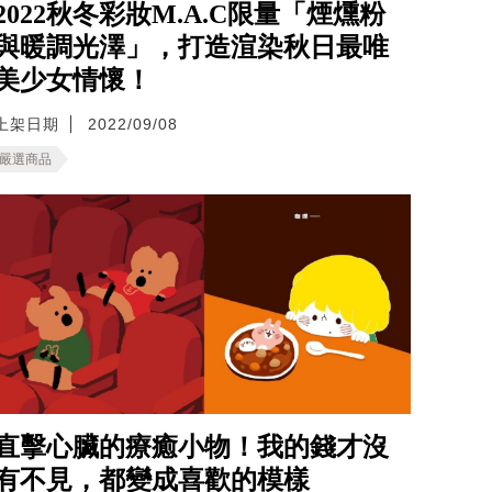
2022秋冬彩妝M.A.C限量「煙燻粉
與暖調光澤」，打造渲染秋日最唯
美少女情懷！
上架日期
2022/09/08
嚴選商品
直擊心臟的療癒小物！我的錢才沒
有不見，都變成喜歡的模樣