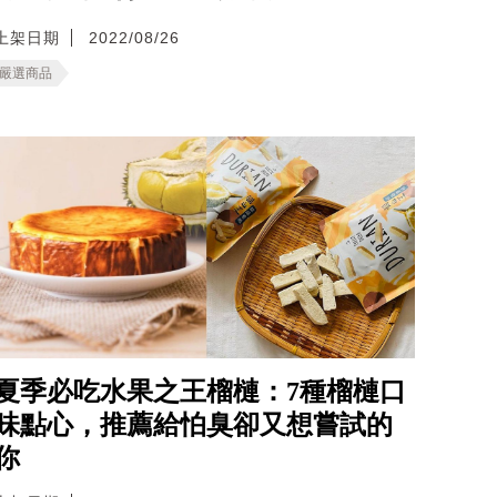
上架日期
2022/08/26
嚴選商品
夏季必吃水果之王榴槤：7種榴槤口
味點心，推薦給怕臭卻又想嘗試的
你