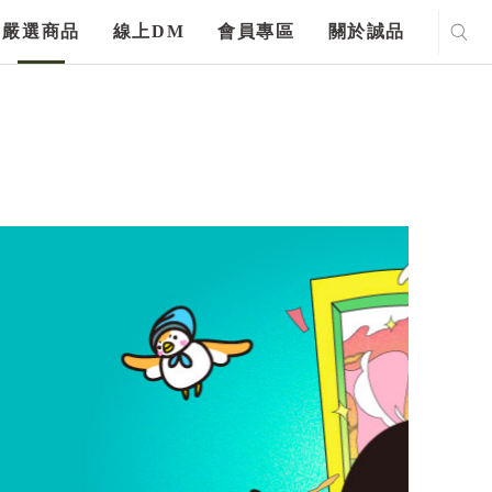
嚴選商品
線上DM
會員專區
關於誠品