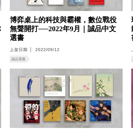
博弈桌上的科技與霸權，數位戰役
你
無聲開打──2022年9月｜誠品中文
選書
上架日期
2022/09/12
誠品選書