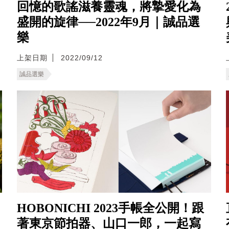
回憶的歌謠滋養靈魂，將摯愛化為
盛開的旋律──2022年9月｜誠品選
樂
上架日期
2022/09/12
誠品選樂
HOBONICHI 2023手帳全公開！跟
著東京節拍器、山口一郎，一起寫