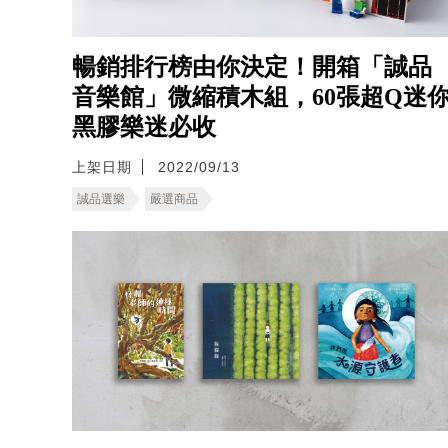
暢銷排行榜由你決定！開箱「誠品
音樂館」微縮積木組，60張超Q迷
黑膠樂迷必收
上架日期
2022/09/13
誠品選樂
嚴選商品