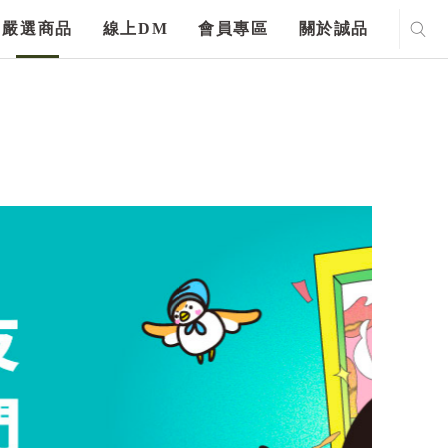
嚴選商品
線上DM
會員專區
關於誠品