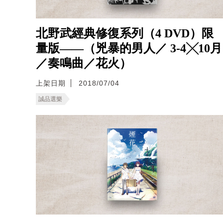
北野武經典修復系列（4 DVD）限
量版——（兇暴的男人／ 3-4╳10月
／奏鳴曲／花火）
上架日期
2018/07/04
誠品選樂