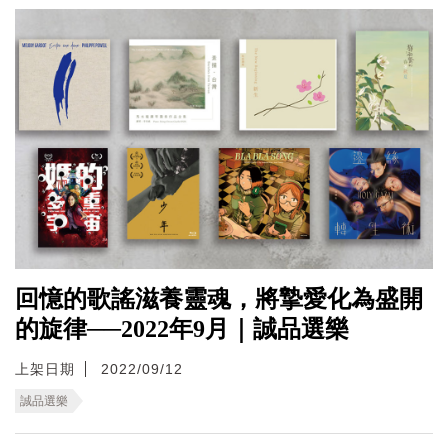
回憶的歌謠滋養靈魂，將摯愛化為盛開
的旋律──2022年9月｜誠品選樂
上架日期
2022/09/12
誠品選樂