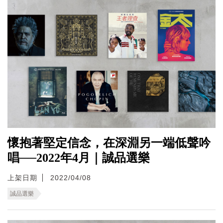
懷抱著堅定信念，在深淵另一端低聲吟
唱──2022年4月｜誠品選樂
上架日期
2022/04/08
誠品選樂