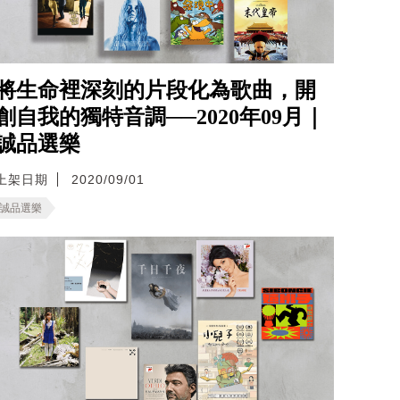
將生命裡深刻的片段化為歌曲，開
創自我的獨特音調──2020年09月｜
誠品選樂
上架日期
2020/09/01
誠品選樂