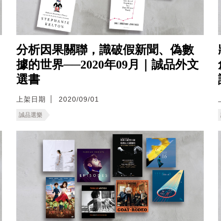
分析因果關聯，識破假新聞、偽數
據的世界──2020年09月｜誠品外文
選書
上架日期
2020/09/01
誠品選樂