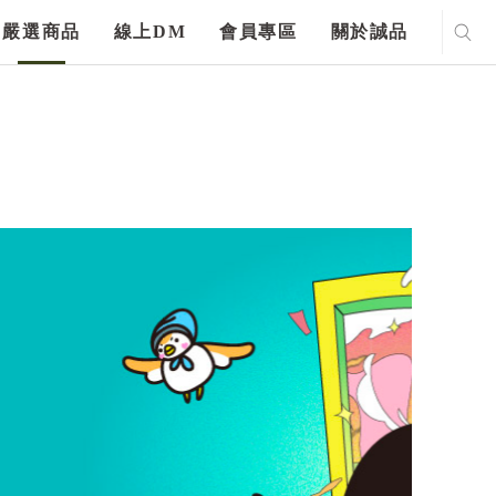
嚴選商品
線上DM
會員專區
關於誠品