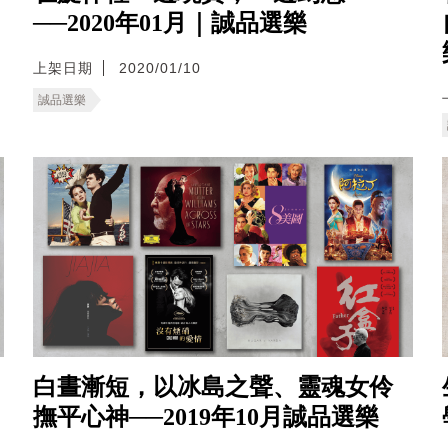
──2020年01月｜誠品選樂
上架日期
2020/01/10
誠品選樂
白晝漸短，以冰島之聲、靈魂女伶
撫平心神──2019年10月誠品選樂