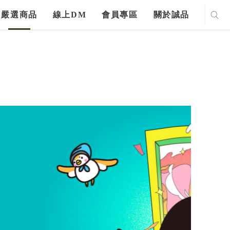
嚴選商品
線上DM
會員專區
關於誠品