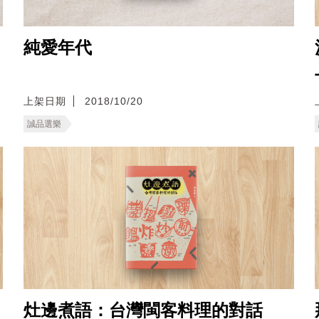
純愛年代
上架日期
2018/10/20
誠品選樂
灶邊煮語：台灣閩客料理的對話