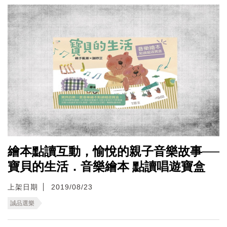
繪本點讀互動，愉悅的親子音樂故事──
寶貝的生活．音樂繪本 點讀唱遊寶盒
上架日期
2019/08/23
誠品選樂