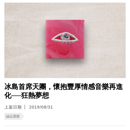
冰島首席天團，懷抱豐厚情感音樂再進
化──狂熱夢想
上架日期
2019/08/31
誠品選樂