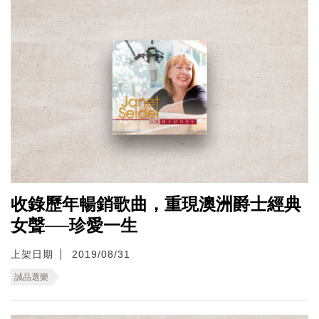
收錄歷年暢銷歌曲，重現澳洲爵士經典
女聲──珍愛一生
上架日期
2019/08/31
誠品選樂