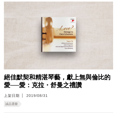
絕佳默契和精湛琴藝，獻上無與倫比的
愛──愛：克拉・舒曼之禮讚
上架日期
2019/08/31
誠品選樂