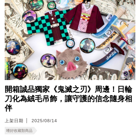
開箱誠品獨家《鬼滅之刃》周邊！日輪
刀化為絨毛吊飾，讓守護的信念隨身相
伴
上架日期
2025/08/14
嗜好收藏類商品