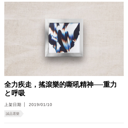
全力疾走，搖滾樂的嘶吼精神──重力
と呼吸
上架日期
2019/01/10
誠品選樂