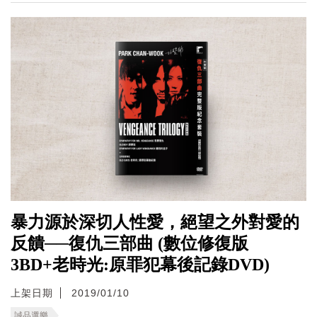
暴力源於深切人性愛，絕望之外對愛的
反饋──復仇三部曲 (數位修復版
3BD+老時光:原罪犯幕後記錄DVD)
上架日期
2019/01/10
誠品選樂