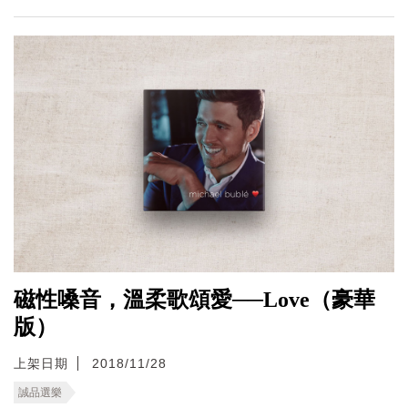
磁性嗓音，溫柔歌頌愛──Love（豪華
版）
上架日期
2018/11/28
誠品選樂