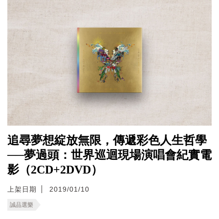
追尋夢想綻放無限，傳遞彩色人生哲學
──夢過頭：世界巡迴現場演唱會紀實電
影（2CD+2DVD）
上架日期
2019/01/10
誠品選樂