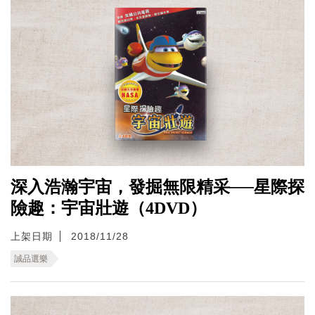
深入浩瀚宇宙，發掘無限精采──星際探
險趣：宇宙壯遊（4DVD）
上架日期
2018/11/28
誠品選樂