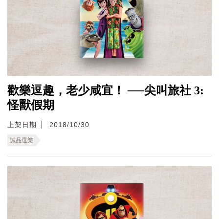
歡樂逗趣，老少咸宜！ ──尖叫旅社 3:
怪獸假期
上架日期
2018/10/30
誠品選樂