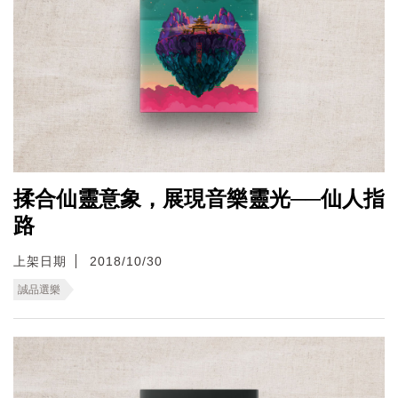
揉合仙靈意象，展現音樂靈光──仙人指
路
上架日期
2018/10/30
誠品選樂