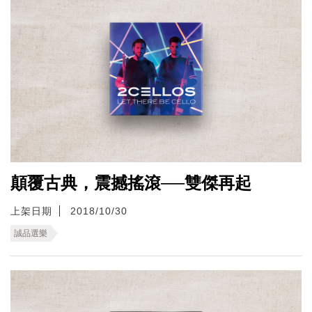
顛覆古典，震撼搖滾──雙傑再起
上架日期
2018/10/30
誠品選樂