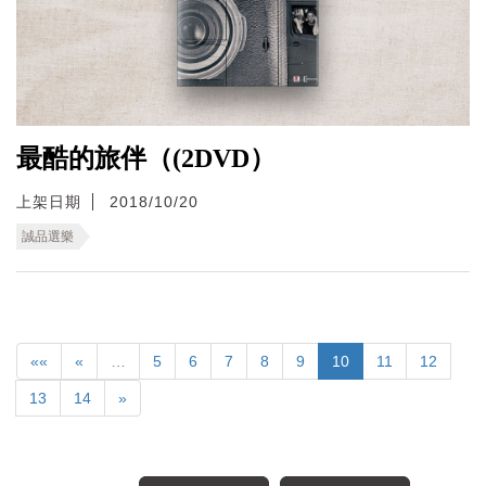
最酷的旅伴（(2DVD）
上架日期
2018/10/20
誠品選樂
««
«
…
5
6
7
8
9
10
11
12
13
14
»