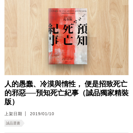
人的愚蠢、冷漠與惰性， 便是招致死亡
的邪惡──預知死亡紀事（誠品獨家精裝
版）
上架日期
2019/01/10
誠品選書