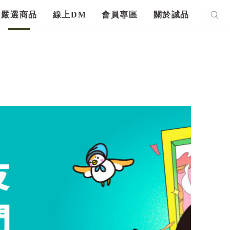
嚴選商品
線上DM
會員專區
關於誠品