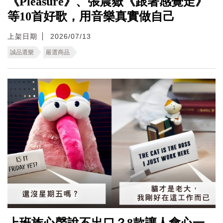
《Pleasure》、張震嶽《跟著感覺走》
等10首好歌，用音樂真實做自己
上架日期
2026/07/13
誠品選樂
嚴選商品
上班族心聲說不出口？8款讓人會心一