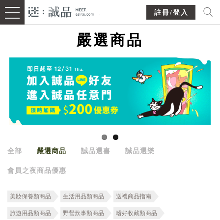
註冊/登入
嚴選商品
全部
嚴選商品
誠品選書
誠品選樂
會員之夜商品優惠
美妝保養類商品
生活用品類商品
送禮商品指南
旅遊用品類商品
野營炊事類商品
嗜好收藏類商品