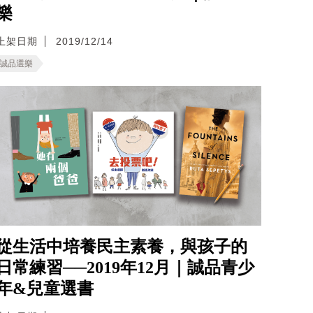
樂
上架日期
2019/12/14
誠品選樂
從生活中培養民主素養，與孩子的
日常練習──2019年12月｜誠品青少
年&兒童選書