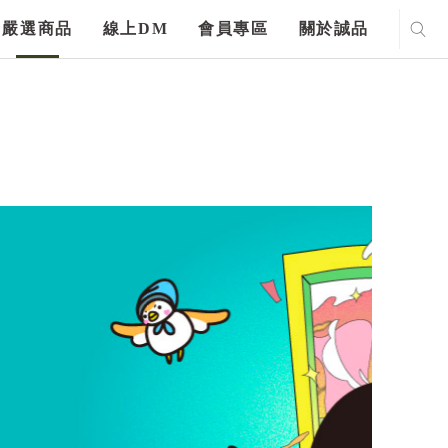
嚴選商品
線上DM
會員專區
關於誠品