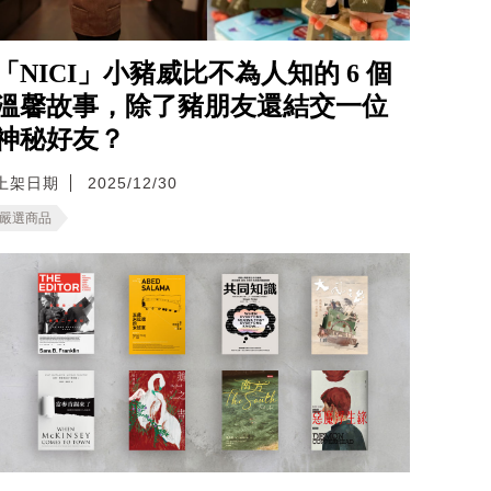
「NICI」小豬威比不為人知的 6 個
溫馨故事，除了豬朋友還結交一位
神秘好友？
上架日期
2025/12/30
嚴選商品