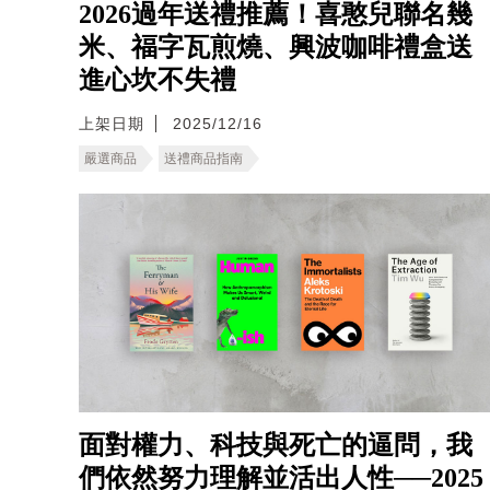
2026過年送禮推薦！喜憨兒聯名幾
米、福字瓦煎燒、興波咖啡禮盒送
進心坎不失禮
上架日期
2025/12/16
嚴選商品
送禮商品指南
面對權力、科技與死亡的逼問，我
們依然努力理解並活出人性──2025