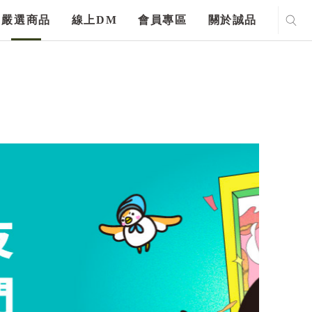
嚴選商品
線上DM
會員專區
關於誠品