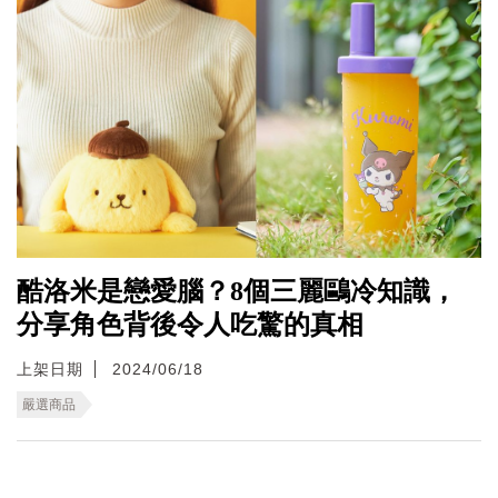
酷洛米是戀愛腦？8個三麗鷗冷知識，
分享角色背後令人吃驚的真相
上架日期
2024/06/18
嚴選商品