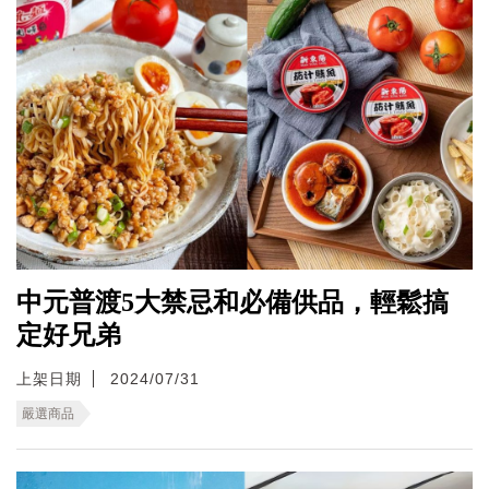
中元普渡5大禁忌和必備供品，輕鬆搞
定好兄弟
上架日期
2024/07/31
嚴選商品