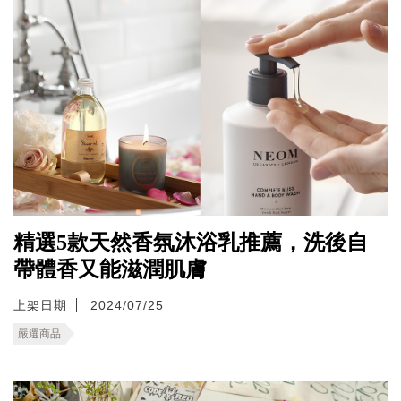
精選5款天然香氛沐浴乳推薦，洗後自
帶體香又能滋潤肌膚
上架日期
2024/07/25
嚴選商品