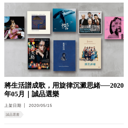
將生活譜成歌，用旋律沉澱思緒──2020
年05月｜誠品選樂
上架日期
2020/05/15
誠品選書