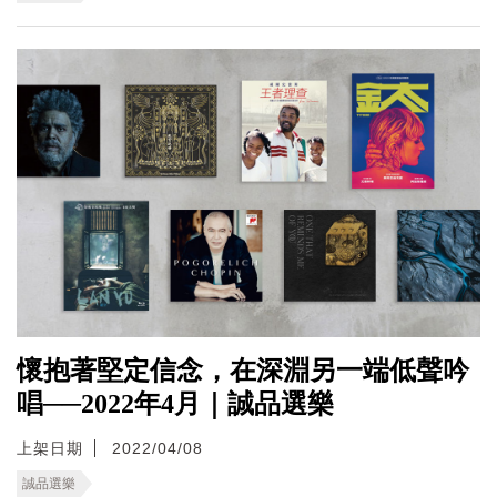
懷抱著堅定信念，在深淵另一端低聲吟
唱──2022年4月｜誠品選樂
上架日期
2022/04/08
誠品選樂