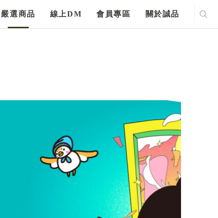
嚴選商品
線上DM
會員專區
關於誠品