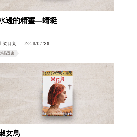
水邊的精靈—蜻蜓
上架日期
2018/07/26
誠品選書
淑女鳥