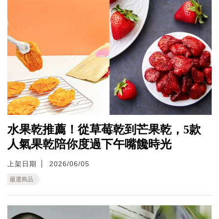
水果乾推薦！從草莓乾到芒果乾，5款
人氣果乾陪你度過下午嘴饞時光
上架日期
2026/06/05
嚴選商品