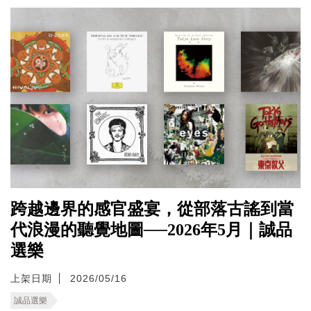
跨越邊界的感官盛宴，從部落古謠到當
代浪漫的聽覺地圖──2026年5月｜誠品
選樂
上架日期
2026/05/16
誠品選樂