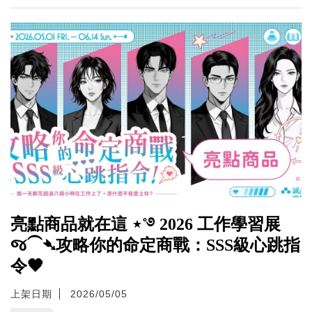
亮點商品就在這 ⋆˚࿔ 2026 工作學習展
જ⁀➴攻略你的命定商戰：SSS級心跳指
令🖤
上架日期
2026/05/05