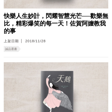
快樂人生妙計，閃耀智慧光芒──歡樂無
比，精彩爆笑的每一天！佐賀阿嬤教我
的事
上架日期
2018/11/28
誠品選書