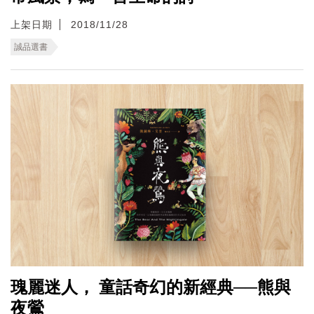
上架日期
2018/11/28
誠品選書
瑰麗迷人， 童話奇幻的新經典──熊與
夜鶯