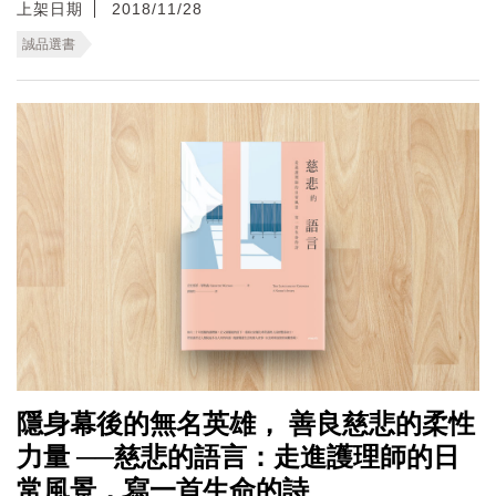
上架日期
2018/11/28
誠品選書
隱身幕後的無名英雄， 善良慈悲的柔性
力量 ──慈悲的語言：走進護理師的日
常風景，寫一首生命的詩