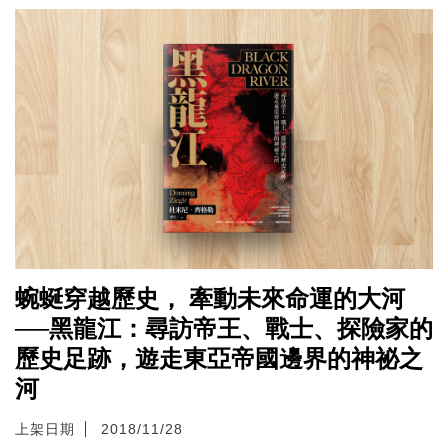
蜿蜒穿越歷史， 牽動未來命運的大河
──黑龍江：尋訪帝王、戰士、探險家的
歷史足跡，遊走東亞帝國邊界的神祕之
河
上架日期
2018/11/28