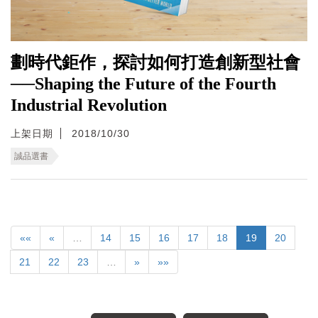
劃時代鉅作，探討如何打造創新型社會
──Shaping the Future of the Fourth
Industrial Revolution
上架日期
2018/10/30
誠品選書
««
«
…
14
15
16
17
18
19
20
21
22
23
…
»
»»