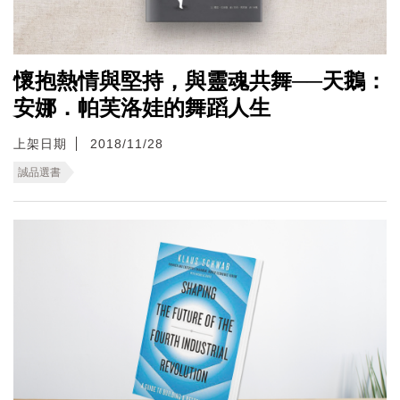
懷抱熱情與堅持，與靈魂共舞──天鵝：
安娜．帕芙洛娃的舞蹈人生
上架日期
2018/11/28
誠品選書