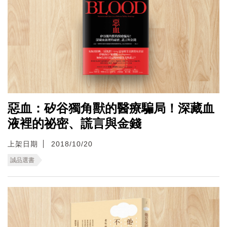
惡血：矽谷獨角獸的醫療騙局！深藏血
液裡的祕密、謊言與金錢
上架日期
2018/10/20
誠品選書