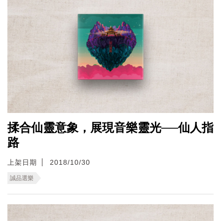
揉合仙靈意象，展現音樂靈光──仙人指
路
上架日期
2018/10/30
誠品選樂