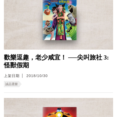
歡樂逗趣，老少咸宜！ ──尖叫旅社 3:
怪獸假期
上架日期
2018/10/30
誠品選樂