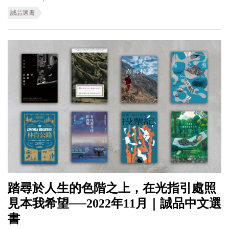
誠品選書
踏尋於人生的色階之上，在光指引處照
見本我希望──2022年11月｜誠品中文選
書