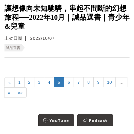
讓想像向未知馳騁，串起不間斷的幻想
旅程──2022年10月｜誠品選書｜青少年
&兒童
上架日期
2022/10/07
誠品選書
«
1
2
3
4
5
6
7
8
9
10
…
»
»»