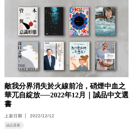
敵我分界消失於火線前冶，硝煙中血之
華兀自綻放──2022年12月｜誠品中文選
書
上架日期
2022/12/12
誠品選書