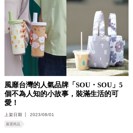
風靡台灣的人氣品牌「SOU・SOU」5
個不為人知的小故事，裝滿生活的可
愛！
上架日期
2023/08/01
嚴選商品