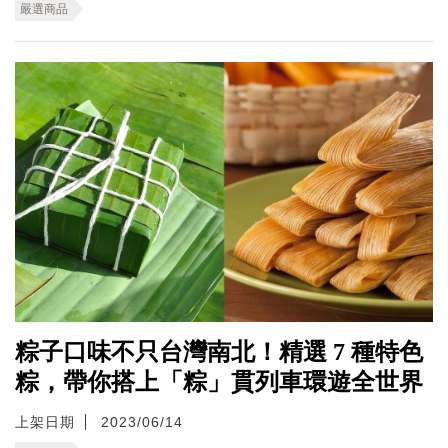
嚴選商品
粽子口味不只台灣南北！精選 7 種特色
粽，帶你搭上「粽」貫列車環遊全世界
上架日期
2023/06/14