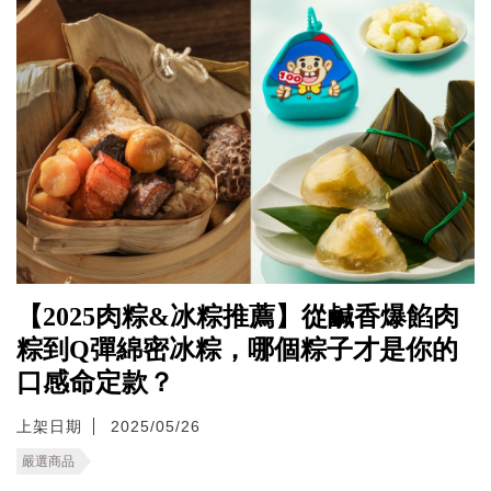
【2025肉粽&冰粽推薦】從鹹香爆餡肉
粽到Q彈綿密冰粽，哪個粽子才是你的
口感命定款？
上架日期
2025/05/26
嚴選商品