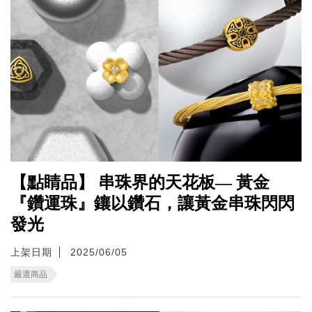
【點睛品】 串珠界的天花板— 黃金
『鑽運珠』鑲以鑽石，讓黃金串珠閃閃
發光
上架日期
2025/06/05
嚴選商品