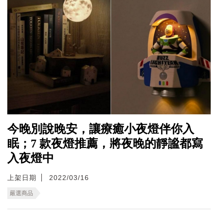
今晚別說晚安，讓療癒小夜燈伴你入
眠；7 款夜燈推薦，將夜晚的靜謐都寫
入夜燈中
上架日期
2022/03/16
嚴選商品