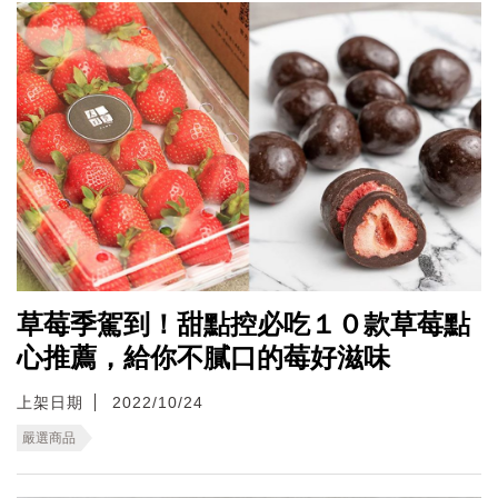
草莓季駕到！甜點控必吃１０款草莓點
心推薦，給你不膩口的莓好滋味
上架日期
2022/10/24
嚴選商品