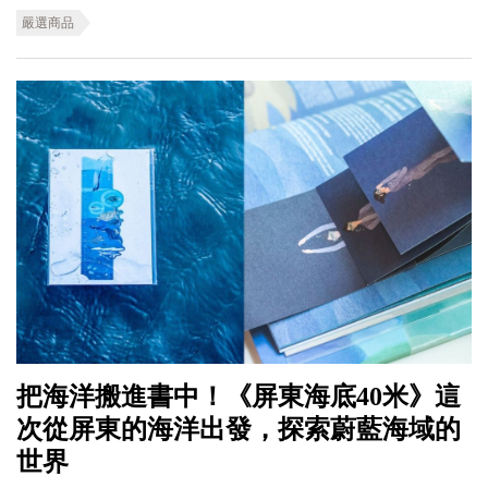
嚴選商品
把海洋搬進書中！《屏東海底40米》這
次從屏東的海洋出發，探索蔚藍海域的
世界