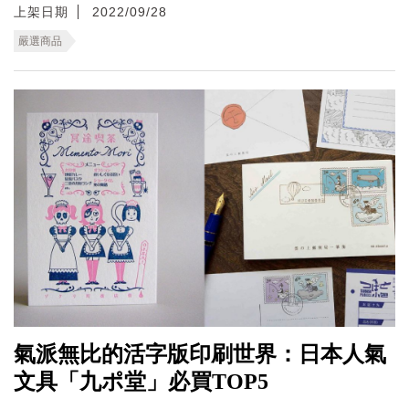
上架日期
2022/09/28
嚴選商品
氣派無比的活字版印刷世界：日本人氣
文具「九ポ堂」必買TOP5