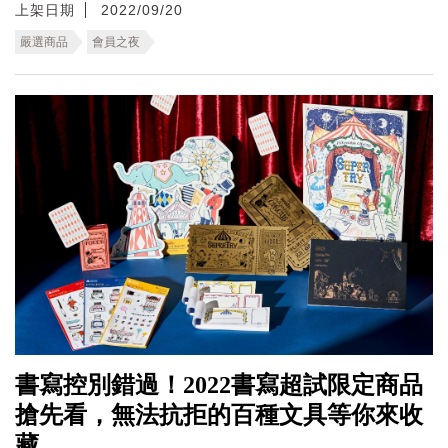
上架日期
2022/09/20
嚴選商品
會員之夜
書寫控別錯過！2022書寫超試限定商品
搶先看，無法抗拒的百種文具等你來收
藏