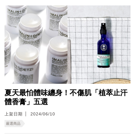
夏天最怕體味纏身！不傷肌「植萃止汗
體香膏」五選
上架日期
2024/06/10
嚴選商品