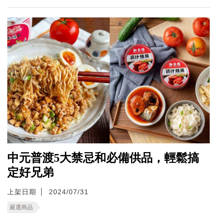
中元普渡5大禁忌和必備供品，輕鬆搞
定好兄弟
上架日期
2024/07/31
嚴選商品