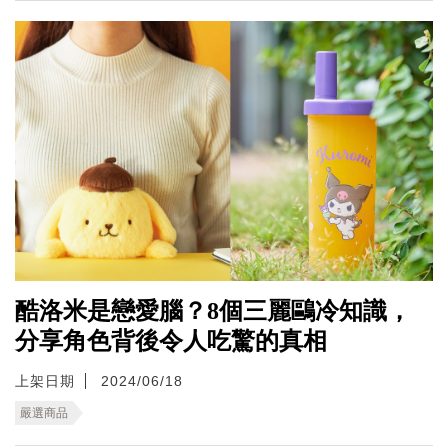
酷洛米是戀愛腦？8個三麗鷗冷知識，
分享角色背後令人吃驚的真相
上架日期
2024/06/18
嚴選商品