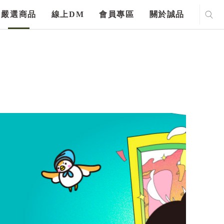
嚴選商品
線上DM
會員專區
關於誠品