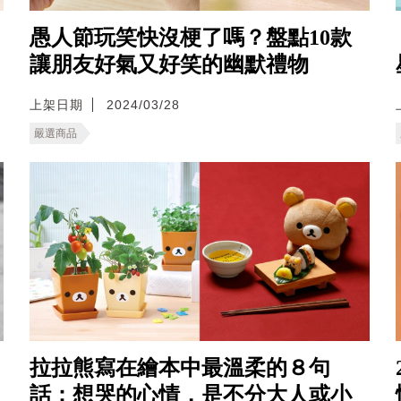
愚人節玩笑快沒梗了嗎？盤點10款
讓朋友好氣又好笑的幽默禮物
上架日期
2024/03/28
嚴選商品
拉拉熊寫在繪本中最溫柔的８句
話：想哭的心情，是不分大人或小