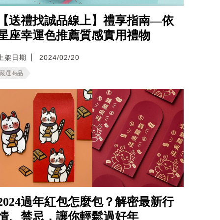
【送禮找誠品線上】禮享指南—依
星座幸運色推薦質感實用禮物
上架日期
2024/02/20
嚴選商品
2024過年紅包怎麼包？解密最新行
情、禁忌，讓你輕鬆過好年