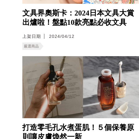
文具界奧斯卡：2024日本文具大賞
出爐啦！盤點10款亮點必收文具
上架日期
2024/04/12
嚴選商品
打造零毛孔水煮蛋肌！５個保養原
則讓皮膚煥然一新