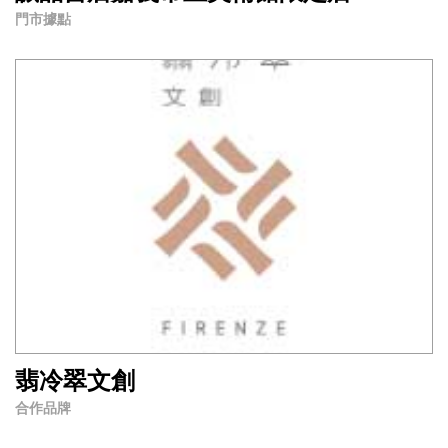
門市據點
翡冷翠文創
合作品牌