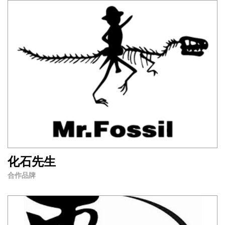
化石先生
合作品牌