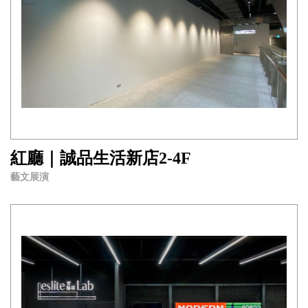
紅廳｜誠品生活新店2-4F
藝文展演