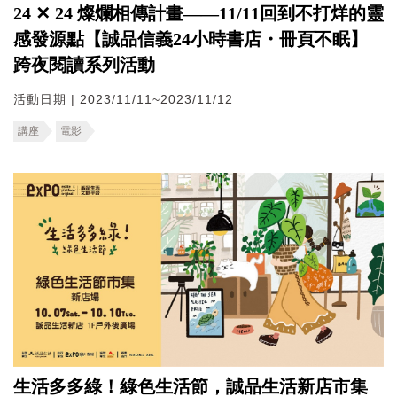
24 ✕ 24 燦爛相傳計畫——11/11回到不打烊的靈
感發源點【誠品信義24小時書店・冊頁不眠】
跨夜閱讀系列活動
活動日期 | 2023/11/11~2023/11/12
講座
電影
生活多多綠！綠色生活節，誠品生活新店市集