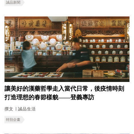
誠品新聞
讓美好的漢藥哲學走入當代日常，後疫情時刻
打造理想的春節樣貌——登義專訪
撰文 ∣ 誠品生活
特別企畫