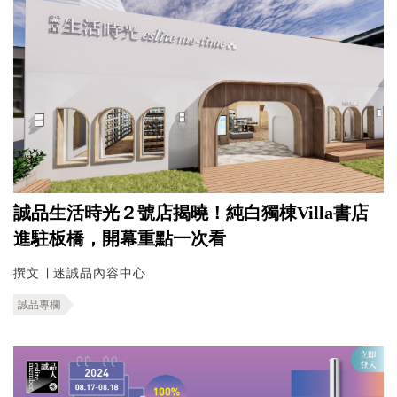
誠品生活時光２號店揭曉！純白獨棟Villa書店
進駐板橋，開幕重點一次看
撰文 ∣ 迷誠品內容中心
誠品專欄