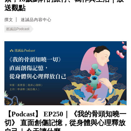
送觀點
撰文
迷誠品內容中心
迷誠品Podcast
【Podcast】 EP250｜《我的骨頭知曉一
切》 直面創傷記憶，從身體與心理釋放