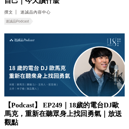
自己｜今天讀什麼
撰文
迷誠品內容中心
迷誠品Podcast
【Podcast】 EP249｜18歲的電台DJ歐
馬克，重新在聽眾身上找回勇氣｜放送
觀點