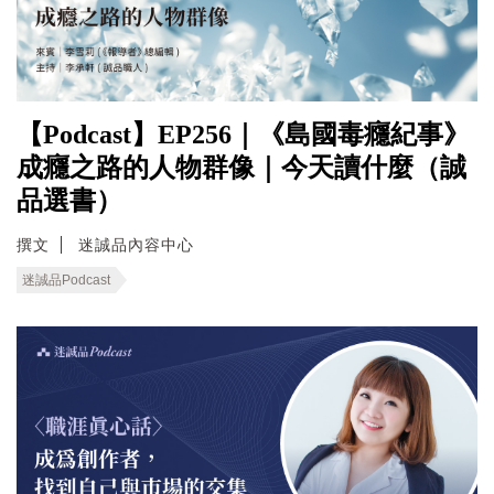
【Podcast】EP256｜《島國毒癮紀事》
成癮之路的人物群像｜今天讀什麼（誠
品選書）
撰文
迷誠品內容中心
迷誠品Podcast