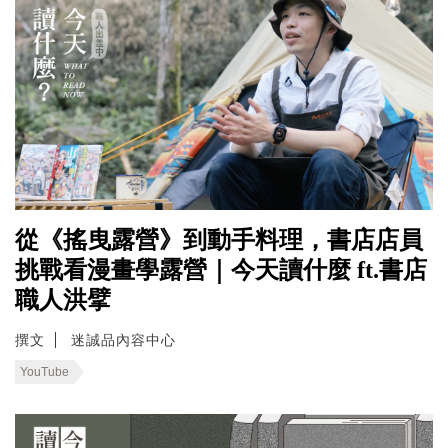
從《搖曳露營》到動手料理，書店店員
挑戰看漫畫學露營｜今天讀什麼 ft.書店
職人洪擘
撰文
迷誠品內容中心
YouTube