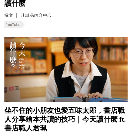
讀什麼
撰文
迷誠品內容中心
YouTube
坐不住的小朋友也愛五味太郎，書店職
人分享繪本共讀的技巧｜今天讀什麼 ft.
書店職人君珮