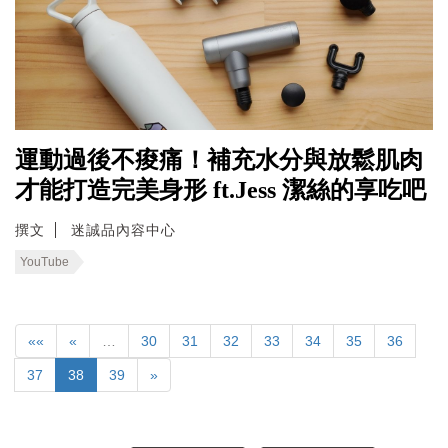
運動過後不痠痛！補充水分與放鬆肌肉
才能打造完美身形 ft.Jess 潔絲的享吃吧
撰文
迷誠品內容中心
YouTube
««
«
…
30
31
32
33
34
35
36
37
38
39
»