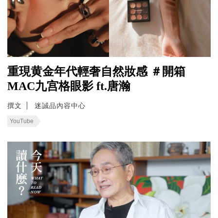
重現黄金年代輕奢自然妝感 ＃開箱
MAC九宫格眼影 ft.唐瀚
撰文
迷誠品內容中心
YouTube