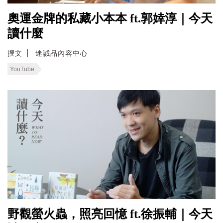
奧運金牌的私藏小本本 ft.郭婞淳｜今天
讀什麼
撰文
迷誠品內容中心
YouTube
野觀螢火蟲，照亮回憶 ft.徐振輔｜今天