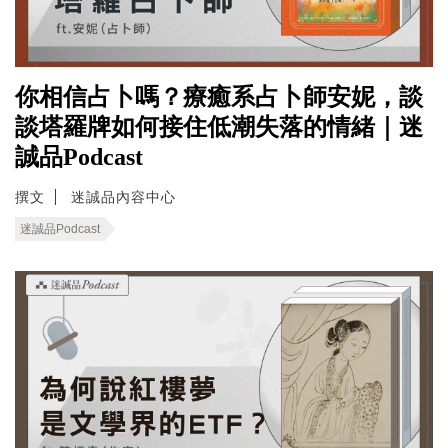
你相信占卜嗎？療癒系占卜師安妮，談
談塔羅牌如何接住低潮失落的情緒｜迷
誠品Podcast
撰文
迷誠品內容中心
迷誠品Podcast