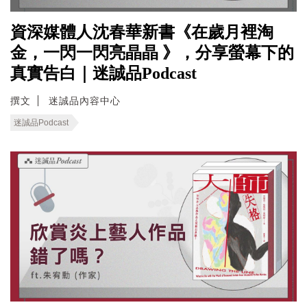
資深媒體人沈春華新書《在歲月裡淘
金，一閃一閃亮晶晶 》，分享螢幕下的
真實告白｜迷誠品Podcast
撰文
迷誠品內容中心
迷誠品Podcast