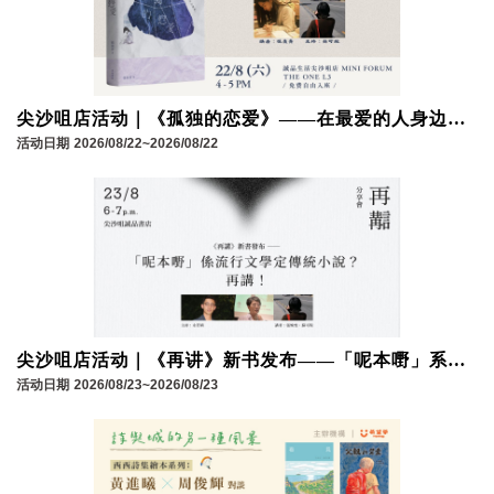
尖沙咀店活动｜《孤独的恋爱》——在最爱的人身边，
为什麽还是孤独？
活动日期
2026/08/22~2026/08/22
尖沙咀店活动｜《再讲》新书发布——「呢本嘢」系流
行文学定传统小说？再讲！
活动日期
2026/08/23~2026/08/23