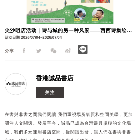
尖沙咀店活动｜诗与城的另一种风景——西西诗集绘本
系列：黄进曦 × 周俊辉对谈
活动日期
2026/07/04~2026/07/04
分享
香港誠品書店
关注
在書與非書之間我們閱讀 我們重視場所氣質和空間美學，更加
關注人文關懷。發展至今，誠品已成為台灣最具規模的文化場
域，我們多元運用書店空間，從閱讀出發，讓人們在書與非書