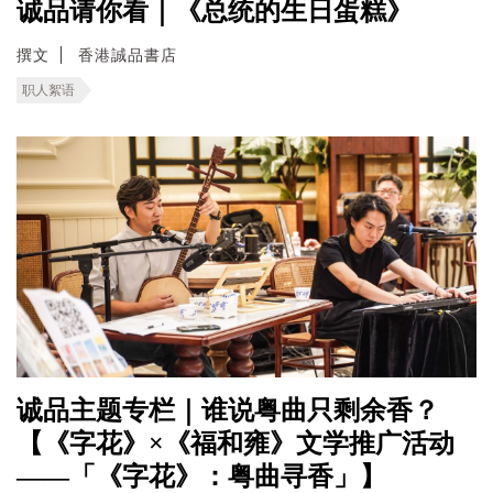
诚品请你看｜《总统的生日蛋糕》
撰文
香港誠品書店
职人絮语
诚品主题专栏｜谁说粤曲只剩余香？
【《字花》×《福和雍》文学推广活动
——「《字花》：粤曲寻香」】