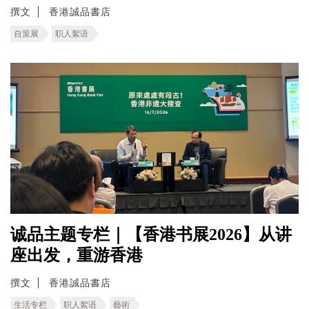
撰文
香港誠品書店
自策展
职人絮语
诚品主题专栏｜【香港书展2026】从讲
座出发，重游香港
撰文
香港誠品書店
生活专栏
职人絮语
藝術