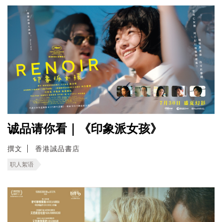
诚品请你看｜《印象派女孩》
撰文
香港誠品書店
职人絮语