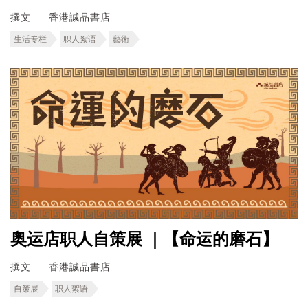
撰文
香港誠品書店
生活专栏
职人絮语
藝術
奥运店职人自策展 ｜【命运的磨石】
撰文
香港誠品書店
自策展
职人絮语