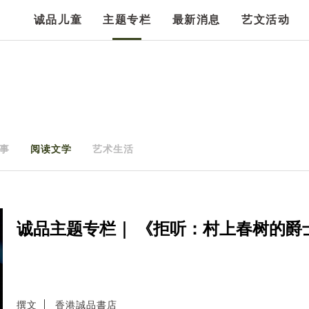
诚品儿童
主题专栏
最新消息
艺文活动
事
阅读文学
艺术生活
诚品主题专栏｜ 《拒听：村上春树的爵
撰文
香港誠品書店