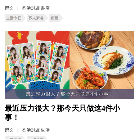
撰文
香港誠品書店
生活专栏
职人絮语
藝術
最近压力很大？那今天只做这4件小
事！
撰文
香港誠品生活