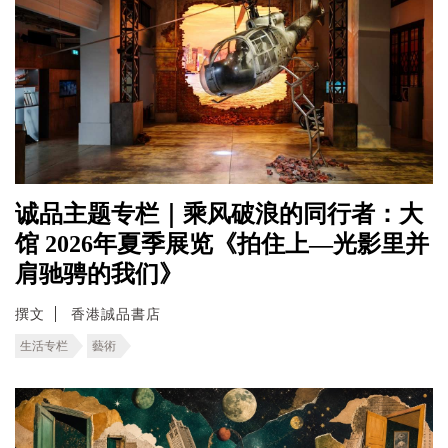
诚品主题专栏｜乘风破浪的同行者：大
馆 2026年夏季展览《拍住上—光影里并
肩驰骋的我们》
撰文
香港誠品書店
生活专栏
藝術