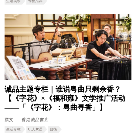
生活美學
专柜推荐
诚品主题专栏｜谁说粤曲只剩余香？
【《字花》×《福和雍》文学推广活动
——「《字花》：粤曲寻香」】
撰文
香港誠品書店
生活专栏
职人絮语
藝術