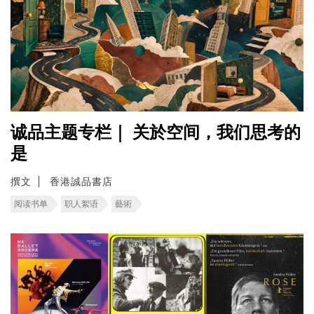
诚品主题专栏｜ 关於空间，我们思考的
是
撰文
香港誠品書店
阅读书单
职人絮语
藝術