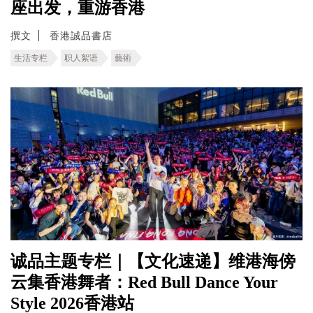
座出发，重游香港
撰文
香港誠品書店
生活专栏
职人絮语
藝術
诚品主题专栏｜【文化速递】维港海傍
云集香港舞者：Red Bull Dance Your
Style 2026香港站