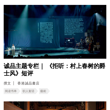
诚品主题专栏｜ 《拒听：村上春树的爵
士风》短评
撰文
香港誠品書店
阅读书单
职人絮语
藝術