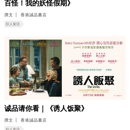
百怪！我的妖怪假期》
撰文
香港誠品書店
职人絮语
诚品请你看｜《诱人饭聚》
撰文
香港誠品書店
职人絮语