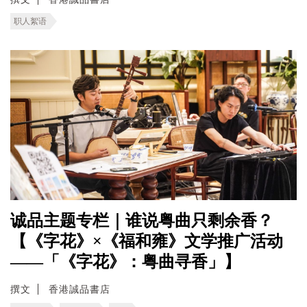
职人絮语
诚品主题专栏｜谁说粤曲只剩余香？
【《字花》×《福和雍》文学推广活动
——「《字花》：粤曲寻香」】
撰文
香港誠品書店