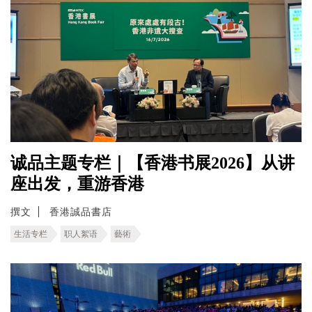
诚品主题专栏｜【香港书展2026】从讲
座出发，重游香港
撰文
香港誠品書店
生活专栏
职人絮语
藝術