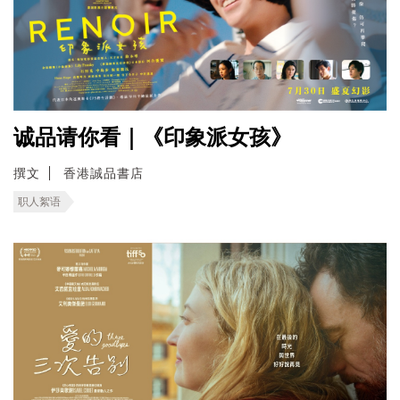
诚品请你看｜《印象派女孩》
撰文
香港誠品書店
职人絮语