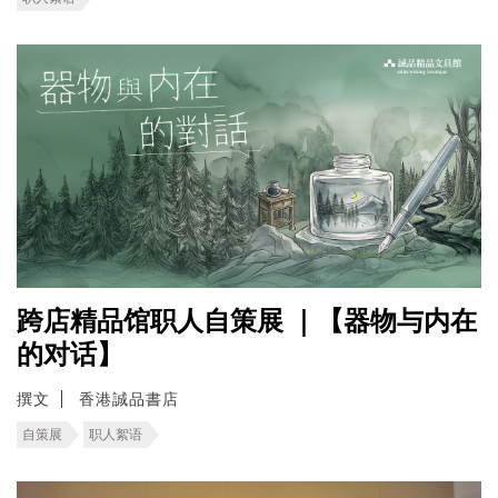
跨店精品馆职人自策展 ｜【器物与内在
的对话】
撰文
香港誠品書店
自策展
职人絮语