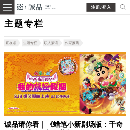
注册/登入
主题专栏
正在读
生活专栏
职人絮语
作家推薦
诚品请你看｜《蜡笔小新剧场版：千奇