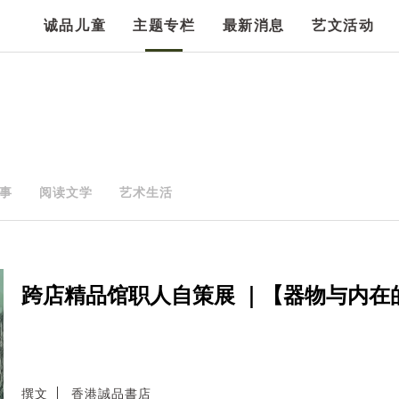
诚品儿童
主题专栏
最新消息
艺文活动
事
阅读文学
艺术生活
跨店精品馆职人自策展 ｜【器物与内在
撰文
香港誠品書店