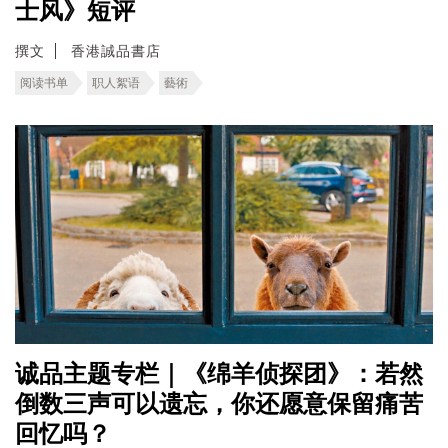
士风》短评
撰文
香港誠品書店
阅读书单
职人絮语
藝術
诚品主题专栏｜《绵羊侦探团》：若然
倒数三声可以遗忘，你还愿意保留痛苦
回忆吗？