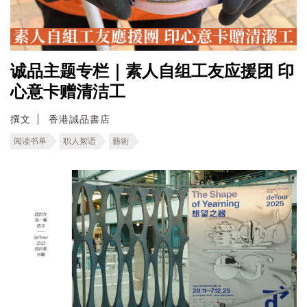
诚品主题专栏｜素人自组工友应援团 印
心意卡赠清洁工
撰文
香港誠品書店
阅读书单
职人絮语
藝術