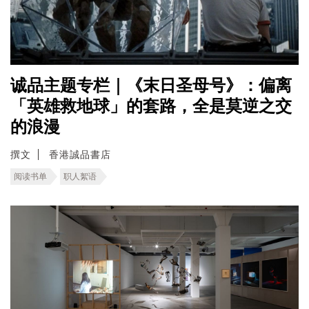
诚品主题专栏｜《末日圣母号》：偏离
「英雄救地球」的套路，全是莫逆之交
的浪漫
撰文
香港誠品書店
阅读书单
职人絮语