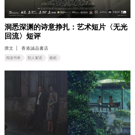
洞悉深渊的诗意挣扎：艺术短片〈无光
回流〉短评
撰文
香港誠品書店
阅读书单
职人絮语
藝術