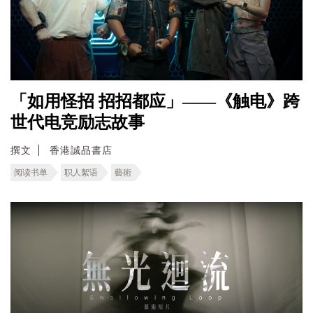
「如用怪招 招招都应」——《触电》跨
世代电竞励志故事
撰文
香港誠品書店
阅读书单
职人絮语
藝術