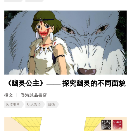
《幽灵公主》—— 探究幽灵的不同面貌
撰文
香港誠品書店
阅读书单
职人絮语
藝術